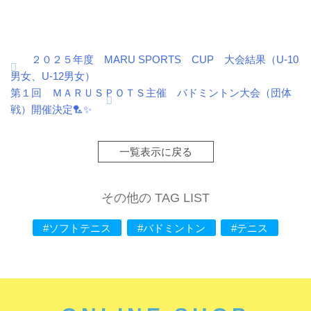
２０２５年度 MARU SPORTS CUP 大会結果（U-10
投
男女、U-12男女）
稿
第１回 ＭＡＲＵＳＰＯＴＳ主催 バドミントン大会（団体
戦）開催決定🏸✨
ナ
ビ
一覧表示に戻る
ゲ
ー
その他の TAG LIST
シ
#ソフトテニス
#バドミントン
#テニス
ョ
ン