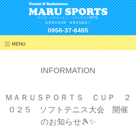
Skip
to
content
テニス・バドミントン・ソフトテニス専門店
佐世保市光月町 体育文化館近く
0956-37-6485
MENU
INFORMATION
ＭＡＲＵＳＰＯＲＴＳ ＣＵＰ ２
０２５ ソフトテニス大会 開催
のお知らせ🎾✨