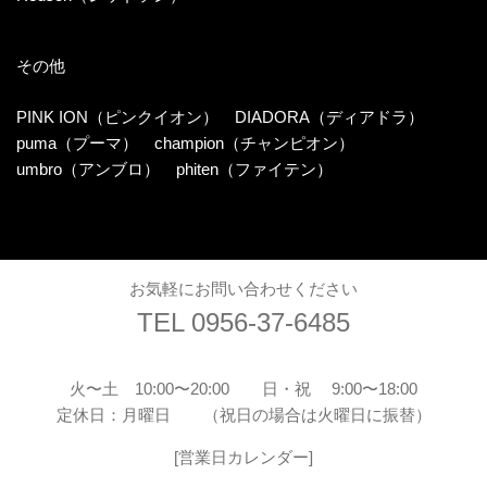
その他
PINK ION（ピンクイオン）
DIADORA（ディアドラ）
puma（プーマ）
champion（チャンピオン）
umbro（アンブロ）
phiten（ファイテン）
お気軽にお問い合わせください
TEL 0956-37-6485
火〜土 10:00〜20:00
日・祝 9:00〜18:00
定休日：月曜日
（祝日の場合は火曜日に振替）
[
営業日カレンダー
]