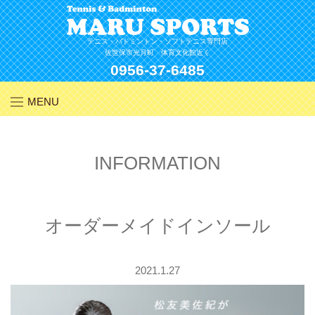
Skip
to
content
テニス・バドミントン・ソフトテニス専門店
佐世保市光月町 体育文化館近く
0956-37-6485
MENU
INFORMATION
オーダーメイドインソール
2021.1.27