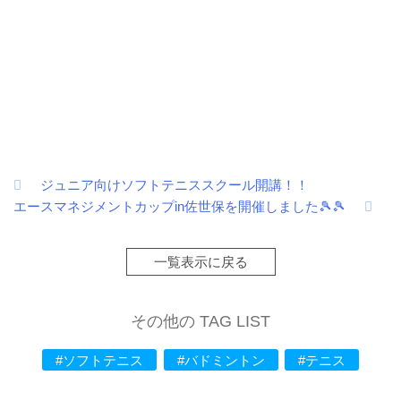
ジュニア向けソフトテニススクール開講！！
投
エースマネジメントカップin佐世保を開催しました🎾🎾
稿
ナ
一覧表示に戻る
ビ
ゲ
その他の TAG LIST
ー
#ソフトテニス
#バドミントン
#テニス
シ