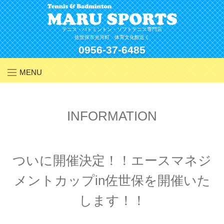
Skip
to
content
テニス・バドミントン・ソフトテニス専門店
佐世保市光月町 体育文化館近く
0956-37-6485
MENU
INFORMATION
ついに開催決定！！エースマネジ
メントカップin佐世保を開催いた
します！！